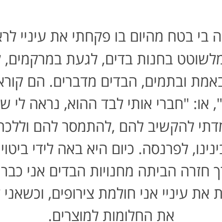
בי בטח מהיום בו פקחתי את עיניי לראו
מלשוטט בחנות בדים
,
לגעת במרקמים, ל
באמת ובתמים
,
הבדים מדברים
.
הם קוראי
"
או:
"
חברי אותי לבד ההוא
,
נראה לי שז
דתי להקשיב להם
,
להתמסר להם וללכת
ינו
,
לפרנסה
.
כיום היא באה לידי ביטו
 חזרה הביתה מחנויות הבדים אני כבר
את עיניי אני חולמת צירופים
, וכשאני
את החלומות למוצרים
.