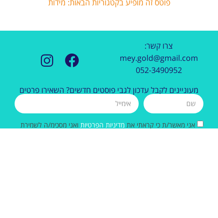
פוטס זה מופיע בקטגוריות הבאות:
מידות
צרו קשר:
mey.gold@gmail.com
052-3490952
מעוניינים לקבל עדכון לגבי פוסטים חדשים? השאירו פרטים
אני מאשר/ת כי קראתי את
מדיניות הפרטיות
ואני מסכימ/ה לשמירת
הפרטים לצורך שליחת דיוור.
שליחה
כל הזכויות שמורות למירב גולדוין
עיצוב האתר: ליאור ליפשיץ |
בניה: נטלי אוליאל