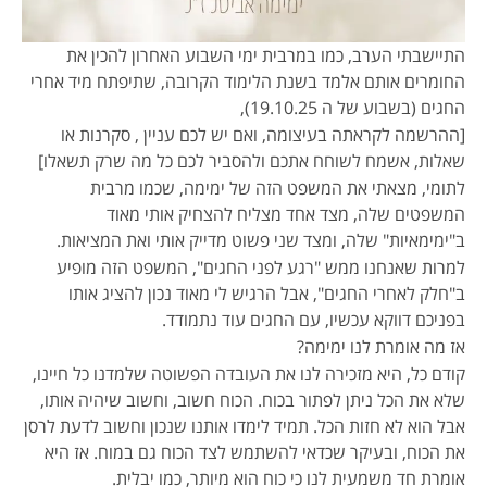
התיישבתי הערב, כמו במרבית ימי השבוע האחרון להכין את
החומרים אותם אלמד בשנת הלימוד הקרובה, שתיפתח מיד אחרי
החגים (בשבוע של ה 19.10.25),
[ההרשמה לקראתה בעיצומה, ואם יש לכם עניין , סקרנות או
שאלות, אשמח לשוחח אתכם ולהסביר לכם כל מה שרק תשאלו]
לתומי, מצאתי את המשפט הזה של ימימה, שכמו מרבית
המשפטים שלה, מצד אחד מצליח להצחיק אותי מאוד
ב"ימימאיות" שלה, ומצד שני פשוט מדייק אותי ואת המציאות.
למרות שאנחנו ממש "רגע לפני החגים", המשפט הזה מופיע
ב"חלק לאחרי החגים", אבל הרגיש לי מאוד נכון להציג אותו
בפניכם דווקא עכשיו, עם החגים עוד נתמודד.
אז מה אומרת לנו ימימה?
קודם כל, היא מזכירה לנו את העובדה הפשוטה שלמדנו כל חיינו,
שלא את הכל ניתן לפתור בכוח. הכוח חשוב, וחשוב שיהיה אותו,
אבל הוא לא חזות הכל. תמיד לימדו אותנו שנכון וחשוב לדעת לרסן
את הכוח, ובעיקר שכדאי להשתמש לצד הכוח גם במוח. אז היא
אומרת חד משמעית לנו כי כוח הוא מיותר, כמו יבלית.