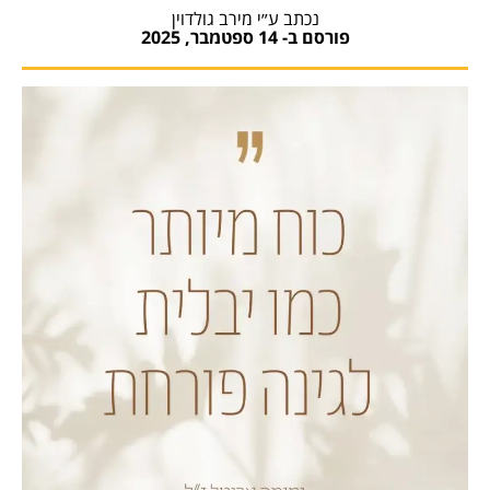
נכתב ע״י מירב גולדוין
פורסם ב-
14 ספטמבר, 2025