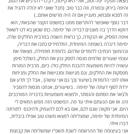
מצאה תפקיד יפה וטוב, אולי היא קיימת, רק כדי להדגיש את הטוב
והיפה בירוק ובפורח, וזה כבר טוב. (חבל שאני לא יכולה להגיד את
זה לסבא וסבתא, מעניין אם זה היה מרשים אותם..)
דבר נוסף שאפשר להתרשם ממנו במשפט הקצר שהבאתי, הוא
דווקא הדרך בה מוצגים דבריה של ימימה. כמו שכאן בא לנו לשאול
איפה הפסיק, או הנקודה, כך נראית השפה במרבית החלקים שלה.
ימימה דיברה בשפתה המיוחדת, התלמידים כתבו את דבריה,
ובהמשך הכתיבו ללומדים שלהם. כלומדת מתחילה, מצאתי את
עצמי שעורים שלמים מנסה לפסק נכון את החלק, כשלכל סימן
עשויה להיות משמעות להבנת החלק כולו. כיום, מרבית המורות
מפסקות את החלקים, וגם מגישות ומנגישות את החלק ומניחות
אותו לפני הלומדות בשיעור (כך גם אני עושה) , אבל לך תדע אם
ירדת לסוף דעתה של ימימה . בשיעורים, אנחנו מנסות להסביר
ולבאר את הסתום והנסתר, ולמצוא משמעויות בדבריה המורכבים.
זהו. אז אם הגעתם איתי עד פה. המשפט הזה ממש התאים לי
היום. אני מקווה שגם לכם, ואם בא לכם להעמיק ולהיכנס לתורתה
המיוחדת של ימימה, שמצליחה למצוא משהו טוב אפילו ביבלית,
דברו איתי.
אני בעיצומה של ההרשמה לשנת תשפ"ו שמשלימה את קבוצות