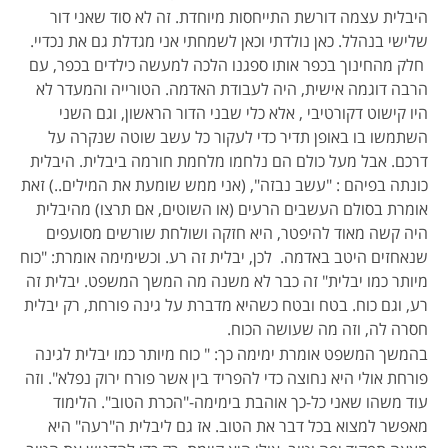
היבלית עצמה דורשת התייחסות מיוחדת. זה לא סוד שאני דור
שלישי בנהלל. כאן נולדתי וכאן לשמחתי אני מגדלת גם את נכדיי.
חלק מהחינוך בכפר אותו ספגנו הלכה למעשה כילדים בכפר, עם
הרבה דוגמה אישית, היה לעבודת האדמה. הטורייה והמעדר לא
היו קישוט דקורטיבי , אלא כלי שבני הדור הראשון, וגם השני
השתמשו בו באופן תדיר כדי לעקור כל עשב שוטה שנקרה על
דרכם. אבל מעל כולם הם נלחמו מלחמת חורמה ביבלית. היבלית
כונתה בפיהם : "עשב נבזה", (אני ממש שומעת את המילים..) זאת
אומרת בסולם העשבים הרעים (או השוטים, אם תרצו) מהיבלית
היה קשה מאוד להיפטר, היא חזקה ושולחת שורשים מסועפים
שנאחזים היטב באדמה. לכן, יבלית זה רע. וכשימימה אומרת: "כוח
מיותר כמו יבלית" זה כבר לא משנה מה המשך המשפט. יבלית זה
רע, וגם כוח. בטח ובטח כשהיא מדברת על גינה פורחת, רק יבלית
חסרה לה, וזה מה שעושה הכוח.
בהמשך המשפט אומרת ימימה כך: " כוח מיותר כמו יבלית לגינה
פורחת אולי היא נחוצה כדי להפריד בין אשר פורח ירוק נפלא". וזה
עוד משהו שאני כל-כך אוהבת בימימה-"הכרת הטוב". הלימוד
מאפשר למצוא בכל דבר את הטוב. אז גם ליבלית ה"רעה" היא