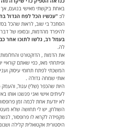
כנראה הספיק כדי שיקרה מה 
באחת ביקשתי מאישי בנועם, אך ב
לו
: "עכשיו הכל לפח הגדול בחו
הסתכל בי שוב, לראות שהכל בסד
להיפרד מהדמות, ובסופו של דבר 
בעמל רב, גלשו לתוכו אחר כב
לה.
את הדמות , הדוקטורט והחלומות 
ופיתחתי מאז, כפי שאתם קוראיי י
המשכתי לפתח תחומי עיסוק ועניי
אותי שמחה גדולה .
היות שהכפר (שלי) עגול, והעמק (
לעיתים אישי ואני פגשנו אותו ב
לא יודעת אחת לכמה זמן פרופסו
השולחן, יש לי תחושה שלא מעט. 
מקפידה לקרוא לו פרופסור, לגשת 
היסטורית אקטואלית קלילה ושנונ