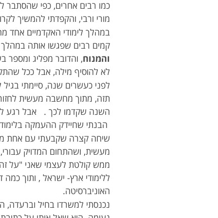
כמו רבים אחרים, כפי שהסתבר לי ב
מורי ורבי, והקפדתי להמשיך לקר
במהלך לימודי האקדמיים אחד מ
קמים רבים שפגשו אותה במהלך 
והמנוח
, והדובר מפליג ומספר ב
לא להוסיף מילה, אבל ככל שהתקד
לפני כעשרים שנה, סיימתי בגיל 
תזה, מתוך מחשבה מעשית לחזור 
השנה שקדמו לכך . אבל רגע לפני
הבנתי שחיידק ההעמקה בלימוד ו
שיחה קצרה שקבעתי עם אחת מהמר
מעשית, ושהתחום המדויק עבורי
ממש קולטת לעצמי שאני "על זה",
ללימודי ארץ- ישראל , ותוך כמה
האוניברסיטה.
נכנסתי למשרדו בחיל וברעדה, הנ
נעימה. הוא שאל אותי על כתיבתי