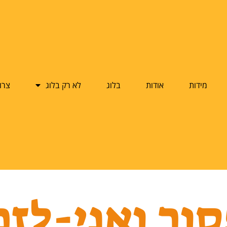
מידות
אודות
בלוג
לא רק בלוג
צרו
ור ואני-לזכ