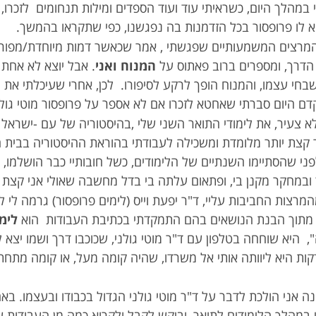
מהלך היום, כשראיתי עוד ועוד הספדים ומילות תנחומים לזכרו, גם
וא לו פרופסור בכל הזדמנות בה נפגשנו, כפי שתקראו בהמשך.
המרצים המשמעותיים שפגשתי , אמר שכאשר דמות מיוחדת/מפו
הדרך, ומספרים ברוב פאתוס על
המנוח ואני
. אבל יוצא לא אחת
שבחי עצמו, והמנוח הופך לרקע לסיפורו. לכן, אחרי שעיכלתי את
ם היום סברתי שאחטא לזכרו אם לא אספר על פרופסור מוטי גולני
לא צעיר, את לימודי התואר השני שלי ,בהיסטוריה של עם -ישראל
קצת יותר מלומדת ומשכילה לעבודתי בהוראת ההיסטוריה בבית ה
 שהסתיימו השנתיים של הלימודים, כשל חובותיי כבר הושלמו, וכ
במחקר מקנן בי, ופתאום עלתה בי בדל מחשבה שאולי אני קצת 
צות החביבות עליי, ד"ר יפעת וייס (לימים פרופסור) גרמה לי 
, מתוך הבנת הנושאים בהם התמקדתי בכתיבת העבודות הוא
לימ
 היא שוחחה בטלפון עם ד"ר מוטי גולני, שכוכבו דרך ושמו יצא 
 דקות היא ליוותה אותי אל משרדו, שהיה קומה מעל, או קומה מתח
ה אני הולכת לדבר על ד"ר מוטי גולני הגדול בכבודו ובעצמו. ב
 במהלך הלימודים לתואר, וביקש לקבל ולקרוא כמה מן העבודות 