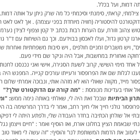
 דמות, ועל בכלל.
צילמתי, קראתי, סימנתי וסיכמתי כל מה שרק ניתן על אותה דמות
וקטורנט להיסטוריה (חוויה מיוחדת בפני עצמה) . אך לאט לאט ה
ש צהוב וזורח, עם הערות רבות בכתב יד קטן וצפוף לצידן נערמו
גז קרטון גדול, ועלו לאכסון בבוידעם. וכך גם השיחות עם ד"ר גול
", ויש משברים זמניים חולפים , ויש סיבות משפחתיות ואחרות שכ
רחוקה ואחורית במחשבות, אבל היה וניקר שם מידי פעם.
ל אחד מימי השישי, קרוב לשעת הסגירה, אישי ואני נכנסנו לחנ
ו לגלות שם את הפרופסור ורעייתו עורכים קנייה. המפגש היה בל
סור מייד, מקווה שאולי הוא לא מזהה אותי, ונבוכה אמרתי שלום ח
ל אותי בעדינות מנומסת :
"מה קורה עם הדוקטורט שלך?"
חי
תרון הביתיות
שבכל זאת היה לי, שאלתי באותה נימה ממש
: "ו
פרופסור גולני חייך אלי חיוך רחב, ואמר לי בדרך המרשימה בה הי
שבתי אל שולחן הכתיבה בחדר העבודה שלי, ולפתע היתה לי דפיק
שבאמת הציץ בחלונו אורח, ואז הוסיף ואמר : "חיים וייצמן נגלה 
תי לעזוב את הדמות המשותפת לנו" והוסיף: "זה עשה לי מאוד טו