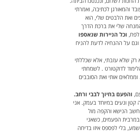
 החנות לשלום, ונכנסנו הביתה.
בד והמאורגן לכתיבה, ואמרתי
ם ואת הלבטים שלי, הוא
המנחה שלי את ברכת הדרך
 לפח,
וכל הניירות שנאספו
, וגם על ההנחיה לדעת להניח
א רק שלא עזבתי, אלא שכללתי
הלימוד לדוקטורט . לשמחתי
 וממלאים אותי ואת הסובבים
עם,
והפעם בחיוך לבבי ורחב.
 קטן ונעים במיוחד בעמק. אני
מחשב הנישא והקפה מול
 במרבית הפעמים, כשאני
שמע, בלי לפספס איזו בדיחה