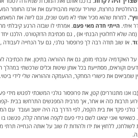
שצריך היה לקרות
. ברכנו אותם ואת המוכרת שמיהרה לסגור את
החלטיות נחרצת, שיוריד עכשיו מהבוידעם את ארגז החומר המעו
ץ".
למרות שהוא מכיר אותי לא מעט שנים, וגם ליווה את המאמצי
ר איתי.
הייתי חדה מאי פעם
. אמרתי לו שבזה הרגע קיבלתי מ
(מה שלא לחלוטין הבנתי אז) , גם מכתיבת הדוקטורט. הלכנו יחד
וד
. אז שוב תודה רבה לך פרופסור גולני, גם על הנחייה לעבודה 
על האקדמיה עזבתי מזמן, גם את ההוראה בתיכון. את הכתיבה ל
ודעים וקוראים, מסתייעת בכל אותן שיטות וכלים שרכשתי במהלך 
ן שמביאים את כישורי המחקר, ההעמקה וההוראה שלי לידי ביטוי.
בו אנו מתגוררים) קטן, את פרופסור גולני המשכתי לפגוש מידי פ
אירוע תרבות כזה או אחר, אך מרבית המפגשים התרחשו בבית -קפה
ר גולני פקד את בית הקפה, לפי הדרך בה היה יושב ועובד עם ה
כשאישי ואני יצאנו לשם נידי פעם לקפה וארוחה קלה, פגשנו בו
לשולחנו, ללחוץ את ידו ולהודות לו שוב על אותה הנחייה תרתי מ
ה.