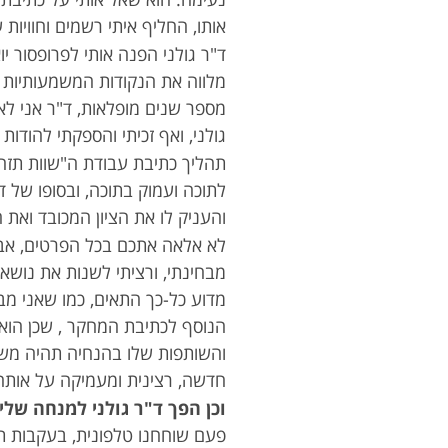
אותו, החליף איתי רשמים וחוויות 
ד"ר גולני הפנה אותי לפרופסור י
מלווה את הנקודות המשמעותיות ש
מספר שנים מופלאות, ד"ר אני לא.
גולני, ואף זכיתי והספקתי להודות 
תהליך כתיבת עבודת ה"שוות תזה"
לתוכה ועמוק בתוכה, ובסופו של
והעניק לו את הציון המכובד ואת 
לא אלאה אתכם בכל הפרטים, אב
מבחינתי, ורציתי לשנות את נושא
מדוע כל-כך התאים, כמו שאני מב
הנוסף לכתיבת המחקר , שכן הוא ע
והשותפות שלו בהנחיה תהיה משמעו
חדשה, רצינית ומעמיקה על אותה ד
וכן הפך ד"ר גולני למנחה שלי
פעם שוחחנו טלפונית, בעקבות תו