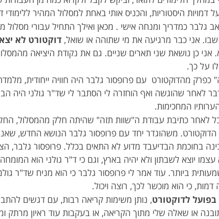
על דמויות היסטוריות, והכניס אותי באחת למסלול המהיר ללימודי ד
ואב גלבר כמדריך ומנחה אישי . מכאן ואילך התחיל עבורי מסלול מי
בו. אני כבר מרגיעה את מי שתוהה או שואל,
דוקטורט לא יצא
 אני כן נושאת שני תארים שניים. גם את נקודת היציאה מהמסלול א
לו על כך.
 כפרק מהדוקטורט עם פרופסור גלבר היה חוויה ייחודית, מלמד
 דבר לאחר שהוגשה ואף הוחזרה לי הסתבר לי שד"ר גולני היה ה
הערותיו המחכימות.
ל לאחר כתיבת עבודת ה"שוות תזה" שהיתה חלק מהמסלול, הח
 הדוקטורט. משהוגדר יחד עם פרופסור גלבר הנושא החדש, שאני 
ינה בחוכמת הבדיעבד מדוע לא התאים בכלל. פרופסור גלבר, הצי
צמו יוצא לשבתון ולא יהיה בארץ, וגם כי ד"ר גולני הוא המומחה
תית ביותר. עוד אמר לי פרופסור גלבר כי הוא מניח שד"ר גולני 
מות, כי הוא מוכשר לכך, רוצה ויכול.
 בפועל לדוקטורט
, נותן משימות קריאה רבות, עם דגשים להתב
בנה או שאלה שלי מתוך הקריאה, או בעקבות עוד ראיון מרתק ומ