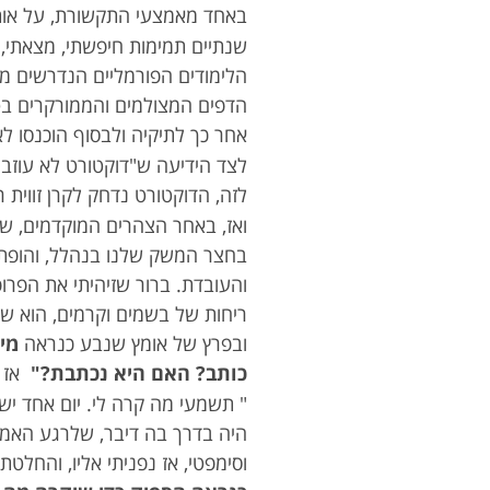
באחד מאמצעי התקשורת, על אותה
שנתיים תמימות חיפשתי, מצאתי, 
הלימודים הפורמליים הנדרשים מד
הדפים המצולמים והממורקרים בטו
אחר כך לתיקיה ולבסוף הוכנסו לאר
לצד הידיעה ש"דוקטורט לא עוזבים
לזה, הדוקטורט נדחק לקרן זווית 
ואז, באחר הצהרים המוקדמים, ש
בחצר המשק שלנו בנהלל, והופתענ
והעובדת. ברור שזיהיתי את הפרופ
ריחות של בשמים וקרמים, הוא שא
ובפרץ של אומץ שנבע כנראה
מי
כותב? האם היא נכתבת?"
אז 
" תשמעי מה קרה לי. יום אחד י
היה בדרך בה דיבר, שלרגע האמנתי 
וסימפטי, אז נפניתי אליו, והחלט