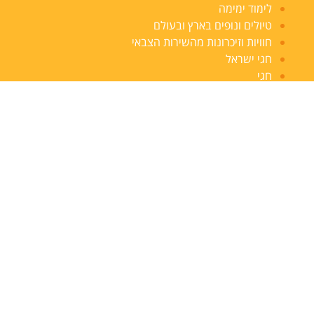
לימוד ימימה
טיולים ונופים בארץ ובעולם
חוויות וזיכרונות מהשירות הצבאי
חגי ישראל
חגי
העדה הבוכרית
הסטוריה ישראלית
היסטוריה ישראלית
החברה הישראלית
הורים וילדים
בעמק בקיבוץ ובכפר
בעלי חיים
בדים מדברים-תפירה ועיצוב
צרו קשר:
mey.gold@gmail.com
052-3490952