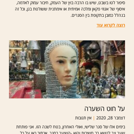
סיפור לטו בשבט, שיש בו הרבה בוץ של העמק, חיבור עמוק לאדמה,
איסוף של אגוזי פקאן ומלכה אמיתית או אימתנית ששולטת בגן, וכל זה
בנהלל כמובן בתקופת בין הסגרים.
רוצה לקרוא עוד
על חוט השערה
דצמבר 28, 2020
אין תגובות
בימים אלו של סגר שלישי, ואולי האחרון, בטח לשנה הזו. אני פותחת
שער צר לנושא רב חשיבות והוא -השיער בסגר. אכתוב כאן על כל